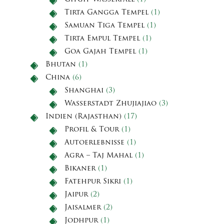
Tirta Gangga Tempel
(1)
Samuan Tiga Tempel
(1)
Tirta Empul Tempel
(1)
Goa Gajah Tempel
(1)
Bhutan
(1)
China
(6)
Shanghai
(3)
Wasserstadt Zhujiajiao
(3)
Indien (Rajasthan)
(17)
Profil & Tour
(1)
Autoerlebnisse
(1)
Agra – Taj Mahal
(1)
Bikaner
(1)
Fatehpur Sikri
(1)
Jaipur
(2)
Jaisalmer
(2)
Jodhpur
(1)