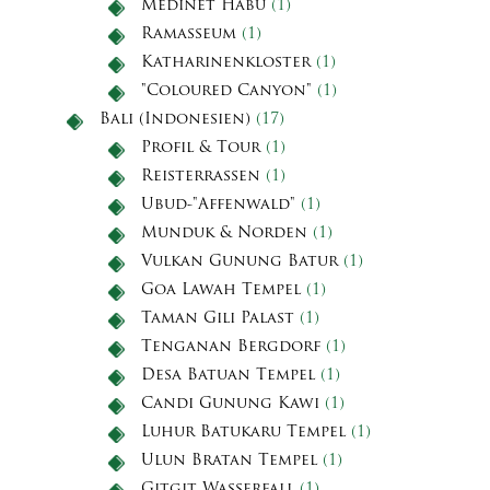
Medinet Habu
(1)
Ramasseum
(1)
Katharinenkloster
(1)
"Coloured Canyon"
(1)
Bali (Indonesien)
(17)
Profil & Tour
(1)
Reisterrassen
(1)
Ubud-"Affenwald"
(1)
Munduk & Norden
(1)
Vulkan Gunung Batur
(1)
Goa Lawah Tempel
(1)
Taman Gili Palast
(1)
Tenganan Bergdorf
(1)
Desa Batuan Tempel
(1)
Candi Gunung Kawi
(1)
Luhur Batukaru Tempel
(1)
Ulun Bratan Tempel
(1)
Gitgit Wasserfall
(1)