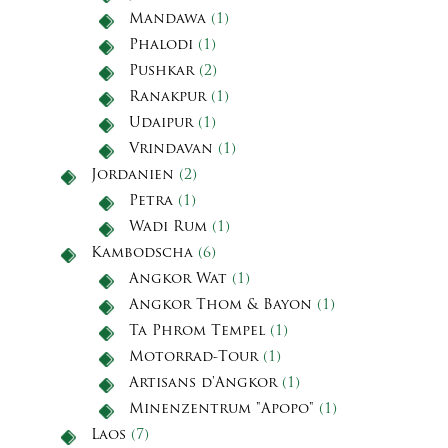
Mandawa
(1)
Phalodi
(1)
Pushkar
(2)
Ranakpur
(1)
Udaipur
(1)
Vrindavan
(1)
Jordanien
(2)
Petra
(1)
Wadi Rum
(1)
Kambodscha
(6)
Angkor Wat
(1)
Angkor Thom & Bayon
(1)
Ta Phrom Tempel
(1)
Motorrad-Tour
(1)
Artisans d'Angkor
(1)
Minenzentrum "Apopo"
(1)
Laos
(7)