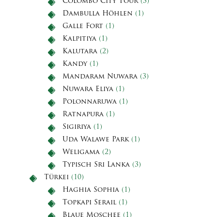
Colombo City Tour
(3)
Dambulla Höhlen
(1)
Galle Fort
(1)
Kalpitiya
(1)
Kalutara
(2)
Kandy
(1)
Mandaram Nuwara
(3)
Nuwara Eliya
(1)
Polonnaruwa
(1)
Ratnapura
(1)
Sigiriya
(1)
Uda Walawe Park
(1)
Weligama
(2)
Typisch Sri Lanka
(3)
Türkei
(10)
Haghia Sophia
(1)
Topkapi Serail
(1)
Blaue Moschee
(1)