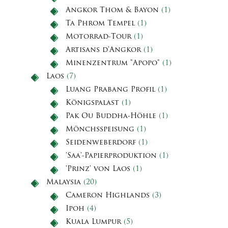
Angkor Thom & Bayon
(1)
Ta Phrom Tempel
(1)
Motorrad-Tour
(1)
Artisans d'Angkor
(1)
Minenzentrum "Apopo"
(1)
Laos
(7)
Luang Prabang Profil
(1)
Königspalast
(1)
Pak Ou Buddha-Höhle
(1)
Mönchsspeisung
(1)
Seidenweberdorf
(1)
'Saa'-Papierproduktion
(1)
'Prinz' von Laos
(1)
Malaysia
(20)
Cameron Highlands
(3)
Ipoh
(4)
Kuala Lumpur
(5)