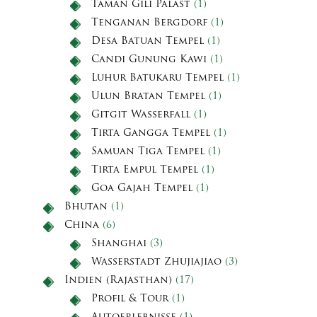
Taman Gili Palast
(1)
Tenganan Bergdorf
(1)
Desa Batuan Tempel
(1)
Candi Gunung Kawi
(1)
Luhur Batukaru Tempel
(1)
Ulun Bratan Tempel
(1)
Gitgit Wasserfall
(1)
Tirta Gangga Tempel
(1)
Samuan Tiga Tempel
(1)
Tirta Empul Tempel
(1)
Goa Gajah Tempel
(1)
Bhutan
(1)
China
(6)
Shanghai
(3)
Wasserstadt Zhujiajiao
(3)
Indien (Rajasthan)
(17)
Profil & Tour
(1)