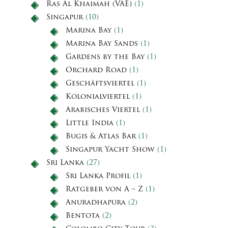
Ras Al Khaimah (VAE)
(1)
Singapur
(10)
Marina Bay
(1)
Marina Bay Sands
(1)
Gardens by the Bay
(1)
Orchard Road
(1)
Geschäftsviertel
(1)
Kolonialviertel
(1)
Arabisches Viertel
(1)
Little India
(1)
Bugis & Atlas Bar
(1)
Singapur Yacht Show
(1)
Sri Lanka
(27)
Sri Lanka Profil
(1)
Ratgeber von A – Z
(1)
Anuradhapura
(2)
Bentota
(2)