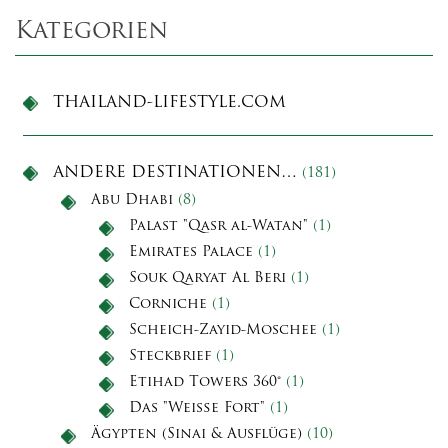
Kategorien
THAILAND-LIFESTYLE.COM
ANDERE DESTINATIONEN…
(181)
Abu Dhabi
(8)
Palast "Qasr al-Watan"
(1)
Emirates Palace
(1)
Souk Qaryat Al Beri
(1)
Corniche
(1)
Scheich-Zayid-Moschee
(1)
Steckbrief
(1)
Etihad Towers 360°
(1)
Das "Weiße Fort"
(1)
Ägypten (Sinai & Ausflüge)
(10)