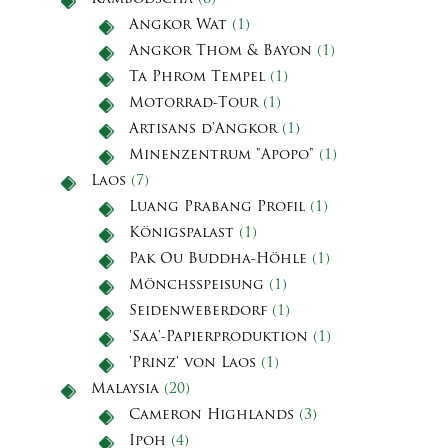
Angkor Wat
(1)
Angkor Thom & Bayon
(1)
Ta Phrom Tempel
(1)
Motorrad-Tour
(1)
Artisans d'Angkor
(1)
Minenzentrum "Apopo"
(1)
Laos
(7)
Luang Prabang Profil
(1)
Königspalast
(1)
Pak Ou Buddha-Höhle
(1)
Mönchsspeisung
(1)
Seidenweberdorf
(1)
'Saa'-Papierproduktion
(1)
'Prinz' von Laos
(1)
Malaysia
(20)
Cameron Highlands
(3)
Ipoh
(4)