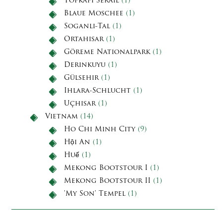
Topkapi Serail
(1)
Blaue Moschee
(1)
Soganli-Tal
(1)
Ortahisar
(1)
Göreme Nationalpark
(1)
Derinkuyu
(1)
Gülsehir
(1)
Ihlara-Schlucht
(1)
Uçhisar
(1)
Vietnam
(14)
Ho Chi Minh City
(9)
Hội An
(1)
Huế
(1)
Mekong Bootstour I
(1)
Mekong Bootstour II
(1)
'My Son' Tempel
(1)