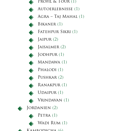
Profil & Tour
(1)
Autoerlebnisse
(1)
Agra – Taj Mahal
(1)
Bikaner
(1)
Fatehpur Sikri
(1)
Jaipur
(2)
Jaisalmer
(2)
Jodhpur
(1)
Mandawa
(1)
Phalodi
(1)
Pushkar
(2)
Ranakpur
(1)
Udaipur
(1)
Vrindavan
(1)
Jordanien
(2)
Petra
(1)
Wadi Rum
(1)
Kambodscha
(6)