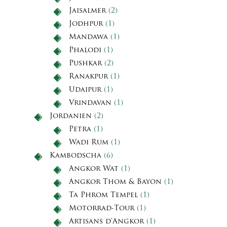
Jaisalmer
(2)
Jodhpur
(1)
Mandawa
(1)
Phalodi
(1)
Pushkar
(2)
Ranakpur
(1)
Udaipur
(1)
Vrindavan
(1)
Jordanien
(2)
Petra
(1)
Wadi Rum
(1)
Kambodscha
(6)
Angkor Wat
(1)
Angkor Thom & Bayon
(1)
Ta Phrom Tempel
(1)
Motorrad-Tour
(1)
Artisans d'Angkor
(1)