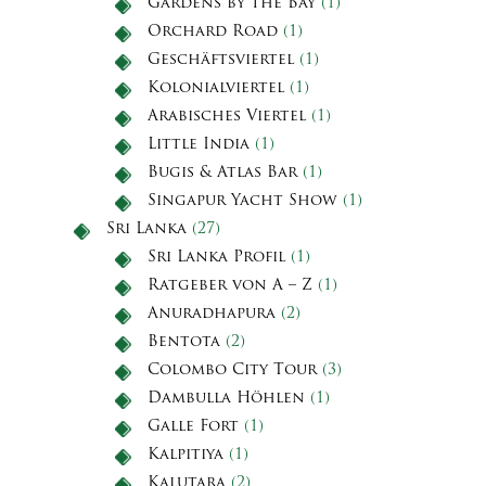
Gardens by the Bay
(1)
Orchard Road
(1)
Geschäftsviertel
(1)
Kolonialviertel
(1)
Arabisches Viertel
(1)
Little India
(1)
Bugis & Atlas Bar
(1)
Singapur Yacht Show
(1)
Sri Lanka
(27)
Sri Lanka Profil
(1)
Ratgeber von A – Z
(1)
Anuradhapura
(2)
Bentota
(2)
Colombo City Tour
(3)
Dambulla Höhlen
(1)
Galle Fort
(1)
Kalpitiya
(1)
Kalutara
(2)