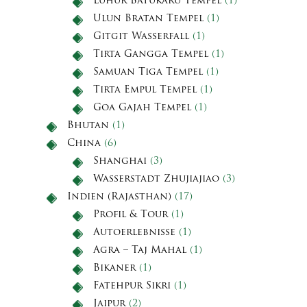
Luhur Batukaru Tempel
(1)
Ulun Bratan Tempel
(1)
Gitgit Wasserfall
(1)
Tirta Gangga Tempel
(1)
Samuan Tiga Tempel
(1)
Tirta Empul Tempel
(1)
Goa Gajah Tempel
(1)
Bhutan
(1)
China
(6)
Shanghai
(3)
Wasserstadt Zhujiajiao
(3)
Indien (Rajasthan)
(17)
Profil & Tour
(1)
Autoerlebnisse
(1)
Agra – Taj Mahal
(1)
Bikaner
(1)
Fatehpur Sikri
(1)
Jaipur
(2)