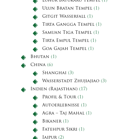
Luhur Batukaru Tempel
(1)
Ulun Bratan Tempel
(1)
Gitgit Wasserfall
(1)
Tirta Gangga Tempel
(1)
Samuan Tiga Tempel
(1)
Tirta Empul Tempel
(1)
Goa Gajah Tempel
(1)
Bhutan
(1)
China
(6)
Shanghai
(3)
Wasserstadt Zhujiajiao
(3)
Indien (Rajasthan)
(17)
Profil & Tour
(1)
Autoerlebnisse
(1)
Agra – Taj Mahal
(1)
Bikaner
(1)
Fatehpur Sikri
(1)
Jaipur
(2)