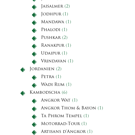
Jaisalmer
(2)
Jodhpur
(1)
Mandawa
(1)
Phalodi
(1)
Pushkar
(2)
Ranakpur
(1)
Udaipur
(1)
Vrindavan
(1)
Jordanien
(2)
Petra
(1)
Wadi Rum
(1)
Kambodscha
(6)
Angkor Wat
(1)
Angkor Thom & Bayon
(1)
Ta Phrom Tempel
(1)
Motorrad-Tour
(1)
Artisans d'Angkor
(1)