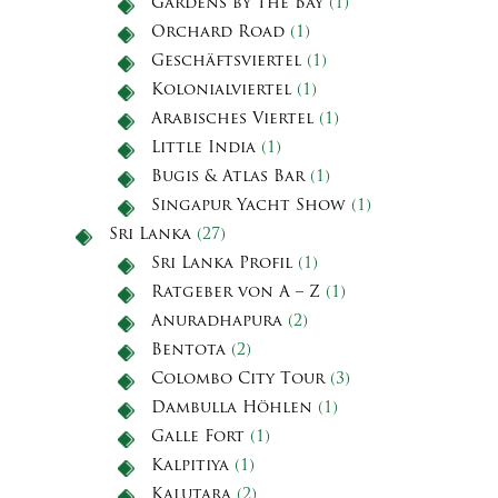
Gardens by the Bay
(1)
Orchard Road
(1)
Geschäftsviertel
(1)
Kolonialviertel
(1)
Arabisches Viertel
(1)
Little India
(1)
Bugis & Atlas Bar
(1)
Singapur Yacht Show
(1)
Sri Lanka
(27)
Sri Lanka Profil
(1)
Ratgeber von A – Z
(1)
Anuradhapura
(2)
Bentota
(2)
Colombo City Tour
(3)
Dambulla Höhlen
(1)
Galle Fort
(1)
Kalpitiya
(1)
Kalutara
(2)