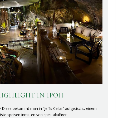
-HIGHLIGHT IN IPOH
❂ Diese bekommt man in “Jeff’s Cellar” aufgetischt, einem
äste speisen inmitten von spektakulären