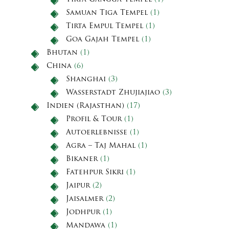
Samuan Tiga Tempel
(1)
Tirta Empul Tempel
(1)
Goa Gajah Tempel
(1)
Bhutan
(1)
China
(6)
Shanghai
(3)
Wasserstadt Zhujiajiao
(3)
Indien (Rajasthan)
(17)
Profil & Tour
(1)
Autoerlebnisse
(1)
Agra – Taj Mahal
(1)
Bikaner
(1)
Fatehpur Sikri
(1)
Jaipur
(2)
Jaisalmer
(2)
Jodhpur
(1)
Mandawa
(1)