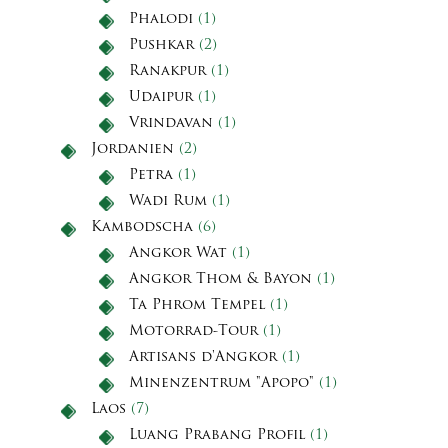
Phalodi
(1)
Pushkar
(2)
Ranakpur
(1)
Udaipur
(1)
Vrindavan
(1)
Jordanien
(2)
Petra
(1)
Wadi Rum
(1)
Kambodscha
(6)
Angkor Wat
(1)
Angkor Thom & Bayon
(1)
Ta Phrom Tempel
(1)
Motorrad-Tour
(1)
Artisans d'Angkor
(1)
Minenzentrum "Apopo"
(1)
Laos
(7)
Luang Prabang Profil
(1)