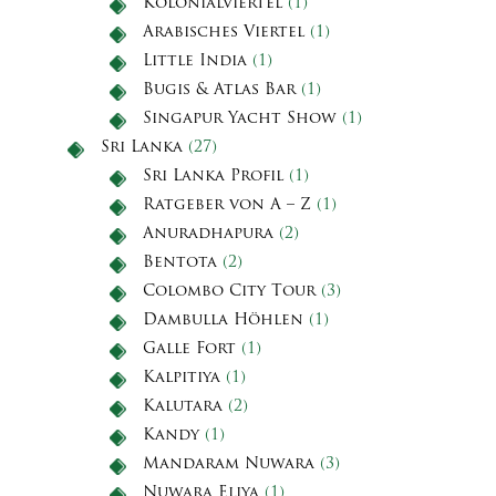
Kolonialviertel
(1)
Arabisches Viertel
(1)
Little India
(1)
Bugis & Atlas Bar
(1)
Singapur Yacht Show
(1)
Sri Lanka
(27)
Sri Lanka Profil
(1)
Ratgeber von A – Z
(1)
Anuradhapura
(2)
Bentota
(2)
Colombo City Tour
(3)
Dambulla Höhlen
(1)
Galle Fort
(1)
Kalpitiya
(1)
Kalutara
(2)
Kandy
(1)
Mandaram Nuwara
(3)
Nuwara Eliya
(1)