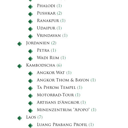
Phalodi
(1)
Pushkar
(2)
Ranakpur
(1)
Udaipur
(1)
Vrindavan
(1)
Jordanien
(2)
Petra
(1)
Wadi Rum
(1)
Kambodscha
(6)
Angkor Wat
(1)
Angkor Thom & Bayon
(1)
Ta Phrom Tempel
(1)
Motorrad-Tour
(1)
Artisans d'Angkor
(1)
Minenzentrum "Apopo"
(1)
Laos
(7)
Luang Prabang Profil
(1)