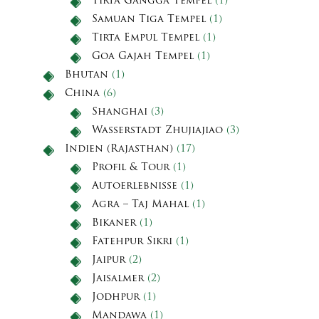
Tirta Gangga Tempel
(1)
Samuan Tiga Tempel
(1)
Tirta Empul Tempel
(1)
Goa Gajah Tempel
(1)
Bhutan
(1)
China
(6)
Shanghai
(3)
Wasserstadt Zhujiajiao
(3)
Indien (Rajasthan)
(17)
Profil & Tour
(1)
Autoerlebnisse
(1)
Agra – Taj Mahal
(1)
Bikaner
(1)
Fatehpur Sikri
(1)
Jaipur
(2)
Jaisalmer
(2)
Jodhpur
(1)
Mandawa
(1)