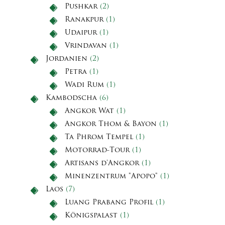
Pushkar
(2)
Ranakpur
(1)
Udaipur
(1)
Vrindavan
(1)
Jordanien
(2)
Petra
(1)
Wadi Rum
(1)
Kambodscha
(6)
Angkor Wat
(1)
Angkor Thom & Bayon
(1)
Ta Phrom Tempel
(1)
Motorrad-Tour
(1)
Artisans d'Angkor
(1)
Minenzentrum "Apopo"
(1)
Laos
(7)
Luang Prabang Profil
(1)
Königspalast
(1)