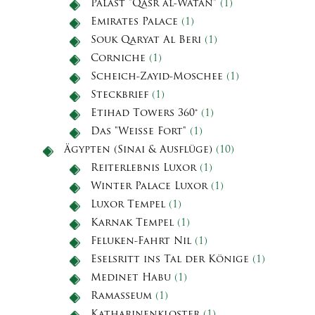
Palast "Qasr al-Watan"
(1)
Emirates Palace
(1)
Souk Qaryat Al Beri
(1)
Corniche
(1)
Scheich-Zayid-Moschee
(1)
Steckbrief
(1)
Etihad Towers 360°
(1)
Das "Weiße Fort"
(1)
Ägypten (Sinai & Ausflüge)
(10)
Reiterlebnis Luxor
(1)
Winter Palace Luxor
(1)
Luxor Tempel
(1)
Karnak Tempel
(1)
Feluken-Fahrt Nil
(1)
Eselsritt ins Tal der Könige
(1)
Medinet Habu
(1)
Ramasseum
(1)
Katharinenkloster
(1)