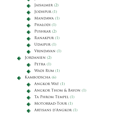
Jaisalmer
(2)
Jodhpur
(1)
Mandawa
(1)
Phalodi
(1)
Pushkar
(2)
Ranakpur
(1)
Udaipur
(1)
Vrindavan
(1)
Jordanien
(2)
Petra
(1)
Wadi Rum
(1)
Kambodscha
(6)
Angkor Wat
(1)
Angkor Thom & Bayon
(1)
Ta Phrom Tempel
(1)
Motorrad-Tour
(1)
Artisans d'Angkor
(1)