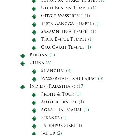
Luhur Batukaru Tempel
(1)
Ulun Bratan Tempel
(1)
Gitgit Wasserfall
(1)
Tirta Gangga Tempel
(1)
Samuan Tiga Tempel
(1)
Tirta Empul Tempel
(1)
Goa Gajah Tempel
(1)
Bhutan
(1)
China
(6)
Shanghai
(3)
Wasserstadt Zhujiajiao
(3)
Indien (Rajasthan)
(17)
Profil & Tour
(1)
Autoerlebnisse
(1)
Agra – Taj Mahal
(1)
Bikaner
(1)
Fatehpur Sikri
(1)
Jaipur
(2)