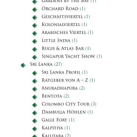
Gardens by the Bay
(1)
Orchard Road
(1)
Geschäftsviertel
(1)
Kolonialviertel
(1)
Arabisches Viertel
(1)
Little India
(1)
Bugis & Atlas Bar
(1)
Singapur Yacht Show
(1)
Sri Lanka
(27)
Sri Lanka Profil
(1)
Ratgeber von A – Z
(1)
Anuradhapura
(2)
Bentota
(2)
Colombo City Tour
(3)
Dambulla Höhlen
(1)
Galle Fort
(1)
Kalpitiya
(1)
Kalutara
(2)