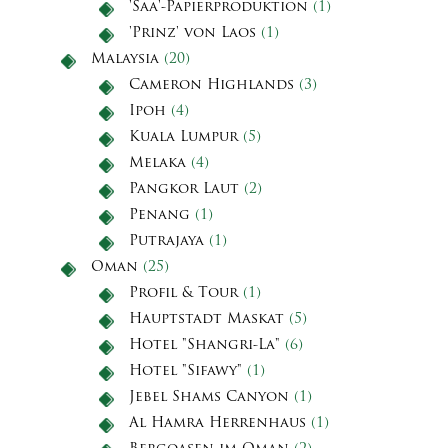
'Saa'-Papierproduktion
(1)
'Prinz' von Laos
(1)
Malaysia
(20)
Cameron Highlands
(3)
Ipoh
(4)
Kuala Lumpur
(5)
Melaka
(4)
Pangkor Laut
(2)
Penang
(1)
Putrajaya
(1)
Oman
(25)
Profil & Tour
(1)
Hauptstadt Maskat
(5)
Hotel "Shangri-La"
(6)
Hotel "Sifawy"
(1)
Jebel Shams Canyon
(1)
Al Hamra Herrenhaus
(1)