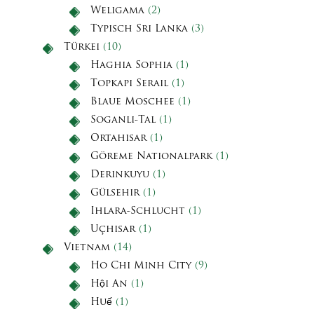
Weligama
(2)
Typisch Sri Lanka
(3)
Türkei
(10)
Haghia Sophia
(1)
Topkapi Serail
(1)
Blaue Moschee
(1)
Soganli-Tal
(1)
Ortahisar
(1)
Göreme Nationalpark
(1)
Derinkuyu
(1)
Gülsehir
(1)
Ihlara-Schlucht
(1)
Uçhisar
(1)
Vietnam
(14)
Ho Chi Minh City
(9)
Hội An
(1)
Huế
(1)