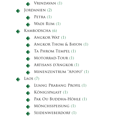
Vrindavan
(1)
Jordanien
(2)
Petra
(1)
Wadi Rum
(1)
Kambodscha
(6)
Angkor Wat
(1)
Angkor Thom & Bayon
(1)
Ta Phrom Tempel
(1)
Motorrad-Tour
(1)
Artisans d'Angkor
(1)
Minenzentrum "Apopo"
(1)
Laos
(7)
Luang Prabang Profil
(1)
Königspalast
(1)
Pak Ou Buddha-Höhle
(1)
Mönchsspeisung
(1)
Seidenweberdorf
(1)