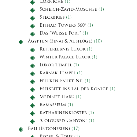
Corniche
(1)
Scheich-Zayid-Moschee
(1)
Steckbrief
(1)
Etihad Towers 360°
(1)
Das "Weiße Fort"
(1)
Ägypten (Sinai & Ausflüge)
(10)
Reiterlebnis Luxor
(1)
Winter Palace Luxor
(1)
Luxor Tempel
(1)
Karnak Tempel
(1)
Feluken-Fahrt Nil
(1)
Eselsritt ins Tal der Könige
(1)
Medinet Habu
(1)
Ramasseum
(1)
Katharinenkloster
(1)
"Coloured Canyon"
(1)
Bali (Indonesien)
(17)
Profil & Tour
(1)