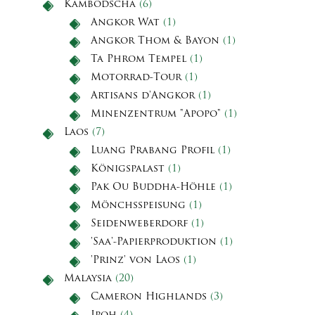
Kambodscha
(6)
Angkor Wat
(1)
Angkor Thom & Bayon
(1)
Ta Phrom Tempel
(1)
Motorrad-Tour
(1)
Artisans d'Angkor
(1)
Minenzentrum "Apopo"
(1)
Laos
(7)
Luang Prabang Profil
(1)
Königspalast
(1)
Pak Ou Buddha-Höhle
(1)
Mönchsspeisung
(1)
Seidenweberdorf
(1)
'Saa'-Papierproduktion
(1)
'Prinz' von Laos
(1)
Malaysia
(20)
Cameron Highlands
(3)