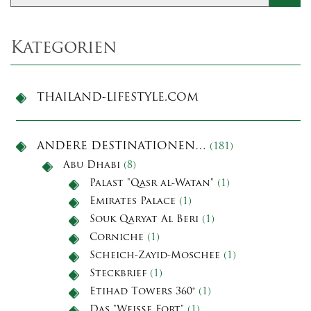
Kategorien
THAILAND-LIFESTYLE.COM
ANDERE DESTINATIONEN…
(181)
Abu Dhabi
(8)
Palast "Qasr al-Watan"
(1)
Emirates Palace
(1)
Souk Qaryat Al Beri
(1)
Corniche
(1)
Scheich-Zayid-Moschee
(1)
Steckbrief
(1)
Etihad Towers 360°
(1)
Das "Weiße Fort"
(1)