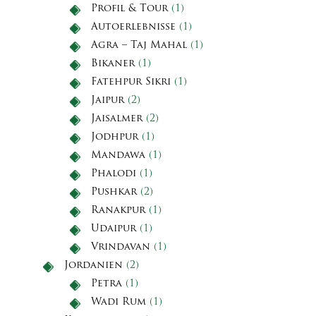
Profil & Tour
(1)
Autoerlebnisse
(1)
Agra – Taj Mahal
(1)
Bikaner
(1)
Fatehpur Sikri
(1)
Jaipur
(2)
Jaisalmer
(2)
Jodhpur
(1)
Mandawa
(1)
Phalodi
(1)
Pushkar
(2)
Ranakpur
(1)
Udaipur
(1)
Vrindavan
(1)
Jordanien
(2)
Petra
(1)
Wadi Rum
(1)