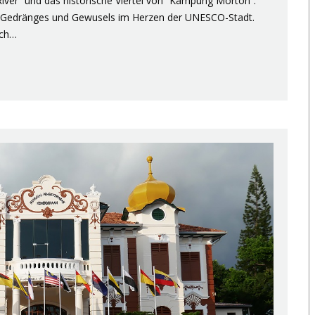
River” und das historische Viertel von “Kampung Morton”.
 des Gedränges und Gewusels im Herzen der UNESCO-Stadt.
ach…