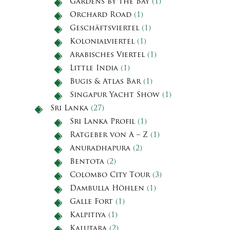
Gardens by the Bay
(1)
Orchard Road
(1)
Geschäftsviertel
(1)
Kolonialviertel
(1)
Arabisches Viertel
(1)
Little India
(1)
Bugis & Atlas Bar
(1)
Singapur Yacht Show
(1)
Sri Lanka
(27)
Sri Lanka Profil
(1)
Ratgeber von A – Z
(1)
Anuradhapura
(2)
Bentota
(2)
Colombo City Tour
(3)
Dambulla Höhlen
(1)
Galle Fort
(1)
Kalpitiya
(1)
Kalutara
(2)