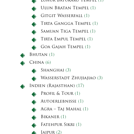
Luhur Batukaru Tempel
(1)
Ulun Bratan Tempel
(1)
Gitgit Wasserfall
(1)
Tirta Gangga Tempel
(1)
Samuan Tiga Tempel
(1)
Tirta Empul Tempel
(1)
Goa Gajah Tempel
(1)
Bhutan
(1)
China
(6)
Shanghai
(3)
Wasserstadt Zhujiajiao
(3)
Indien (Rajasthan)
(17)
Profil & Tour
(1)
Autoerlebnisse
(1)
Agra – Taj Mahal
(1)
Bikaner
(1)
Fatehpur Sikri
(1)
Jaipur
(2)