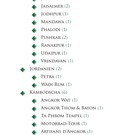
Jaisalmer
(2)
Jodhpur
(1)
Mandawa
(1)
Phalodi
(1)
Pushkar
(2)
Ranakpur
(1)
Udaipur
(1)
Vrindavan
(1)
Jordanien
(2)
Petra
(1)
Wadi Rum
(1)
Kambodscha
(6)
Angkor Wat
(1)
Angkor Thom & Bayon
(1)
Ta Phrom Tempel
(1)
Motorrad-Tour
(1)
Artisans d'Angkor
(1)