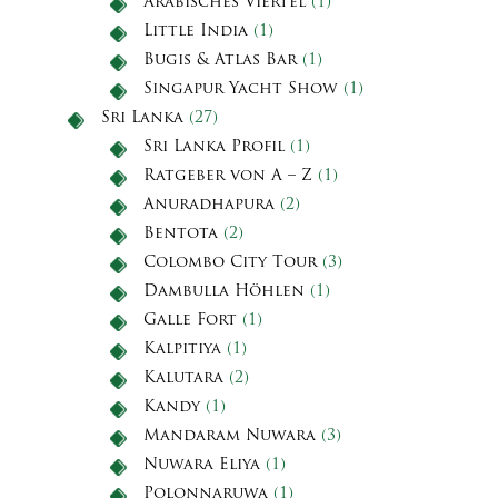
Arabisches Viertel
(1)
Little India
(1)
Bugis & Atlas Bar
(1)
Singapur Yacht Show
(1)
Sri Lanka
(27)
Sri Lanka Profil
(1)
Ratgeber von A – Z
(1)
Anuradhapura
(2)
Bentota
(2)
Colombo City Tour
(3)
Dambulla Höhlen
(1)
Galle Fort
(1)
Kalpitiya
(1)
Kalutara
(2)
Kandy
(1)
Mandaram Nuwara
(3)
Nuwara Eliya
(1)
Polonnaruwa
(1)