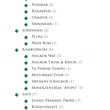
Pushkar
(2)
Ranakpur
(1)
Udaipur
(1)
Vrindavan
(1)
Jordanien
(2)
Petra
(1)
Wadi Rum
(1)
Kambodscha
(6)
Angkor Wat
(1)
Angkor Thom & Bayon
(1)
Ta Phrom Tempel
(1)
Motorrad-Tour
(1)
Artisans d'Angkor
(1)
Minenzentrum "Apopo"
(1)
Laos
(7)
Luang Prabang Profil
(1)
Königspalast
(1)