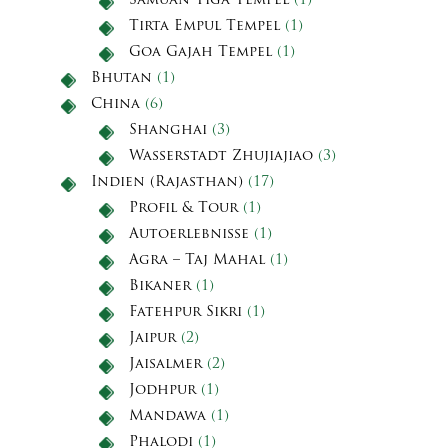
Samuan Tiga Tempel
(1)
Tirta Empul Tempel
(1)
Goa Gajah Tempel
(1)
Bhutan
(1)
China
(6)
Shanghai
(3)
Wasserstadt Zhujiajiao
(3)
Indien (Rajasthan)
(17)
Profil & Tour
(1)
Autoerlebnisse
(1)
Agra – Taj Mahal
(1)
Bikaner
(1)
Fatehpur Sikri
(1)
Jaipur
(2)
Jaisalmer
(2)
Jodhpur
(1)
Mandawa
(1)
Phalodi
(1)