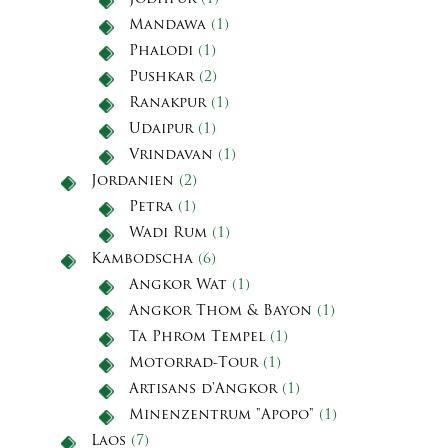
Mandawa
(1)
Phalodi
(1)
Pushkar
(2)
Ranakpur
(1)
Udaipur
(1)
Vrindavan
(1)
Jordanien
(2)
Petra
(1)
Wadi Rum
(1)
Kambodscha
(6)
Angkor Wat
(1)
Angkor Thom & Bayon
(1)
Ta Phrom Tempel
(1)
Motorrad-Tour
(1)
Artisans d'Angkor
(1)
Minenzentrum "Apopo"
(1)
Laos
(7)