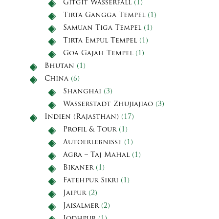
Gitgit Wasserfall
(1)
Tirta Gangga Tempel
(1)
Samuan Tiga Tempel
(1)
Tirta Empul Tempel
(1)
Goa Gajah Tempel
(1)
Bhutan
(1)
China
(6)
Shanghai
(3)
Wasserstadt Zhujiajiao
(3)
Indien (Rajasthan)
(17)
Profil & Tour
(1)
Autoerlebnisse
(1)
Agra – Taj Mahal
(1)
Bikaner
(1)
Fatehpur Sikri
(1)
Jaipur
(2)
Jaisalmer
(2)
Jodhpur
(1)