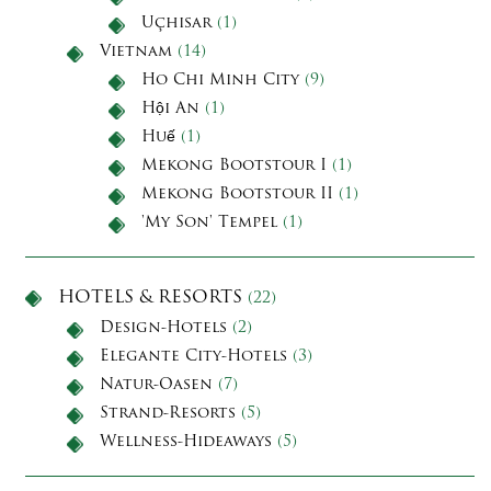
Uçhisar
(1)
Vietnam
(14)
Ho Chi Minh City
(9)
Hội An
(1)
Huế
(1)
Mekong Bootstour I
(1)
Mekong Bootstour II
(1)
'My Son' Tempel
(1)
HOTELS & RESORTS
(22)
Design-Hotels
(2)
Elegante City-Hotels
(3)
Natur-Oasen
(7)
Strand-Resorts
(5)
Wellness-Hideaways
(5)