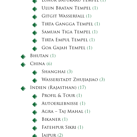
Luhur Batukaru Tempel
(1)
Ulun Bratan Tempel
(1)
Gitgit Wasserfall
(1)
Tirta Gangga Tempel
(1)
Samuan Tiga Tempel
(1)
Tirta Empul Tempel
(1)
Goa Gajah Tempel
(1)
Bhutan
(1)
China
(6)
Shanghai
(3)
Wasserstadt Zhujiajiao
(3)
Indien (Rajasthan)
(17)
Profil & Tour
(1)
Autoerlebnisse
(1)
Agra – Taj Mahal
(1)
Bikaner
(1)
Fatehpur Sikri
(1)
Jaipur
(2)