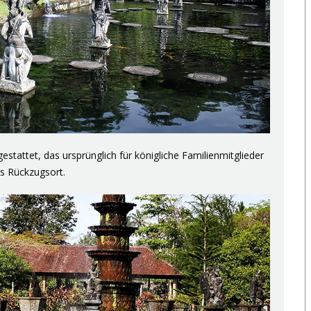
estattet, das ursprünglich für königliche Familienmitglieder
s Rückzugsort.