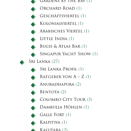
Gardens by the Bay
(1)
Orchard Road
(1)
Geschäftsviertel
(1)
Kolonialviertel
(1)
Arabisches Viertel
(1)
Little India
(1)
Bugis & Atlas Bar
(1)
Singapur Yacht Show
(1)
Sri Lanka
(27)
Sri Lanka Profil
(1)
Ratgeber von A – Z
(1)
Anuradhapura
(2)
Bentota
(2)
Colombo City Tour
(3)
Dambulla Höhlen
(1)
Galle Fort
(1)
Kalpitiya
(1)
Kalutara
(2)