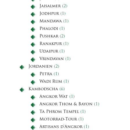
Jaisalmer
(2)
Jodhpur
(1)
Mandawa
(1)
Phalodi
(1)
Pushkar
(2)
Ranakpur
(1)
Udaipur
(1)
Vrindavan
(1)
Jordanien
(2)
Petra
(1)
Wadi Rum
(1)
Kambodscha
(6)
Angkor Wat
(1)
Angkor Thom & Bayon
(1)
Ta Phrom Tempel
(1)
Motorrad-Tour
(1)
Artisans d'Angkor
(1)