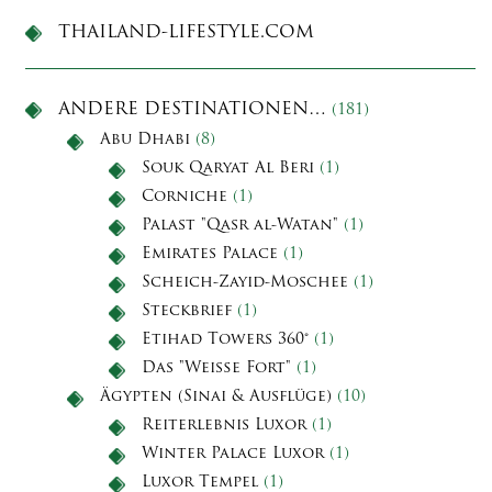
THAILAND-LIFESTYLE.COM
ANDERE DESTINATIONEN…
(181)
Abu Dhabi
(8)
Souk Qaryat Al Beri
(1)
Corniche
(1)
Palast "Qasr al-Watan"
(1)
Emirates Palace
(1)
Scheich-Zayid-Moschee
(1)
Steckbrief
(1)
Etihad Towers 360°
(1)
Das "Weiße Fort"
(1)
Ägypten (Sinai & Ausflüge)
(10)
Reiterlebnis Luxor
(1)
Winter Palace Luxor
(1)
Luxor Tempel
(1)