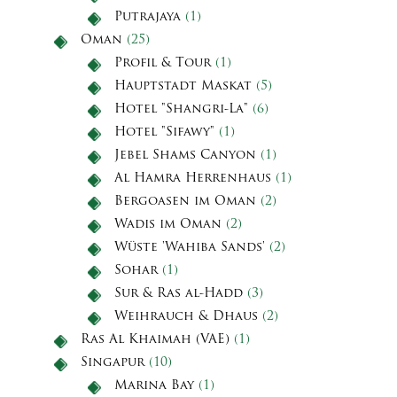
Putrajaya
(1)
Oman
(25)
Profil & Tour
(1)
Hauptstadt Maskat
(5)
Hotel "Shangri-La"
(6)
Hotel "Sifawy"
(1)
Jebel Shams Canyon
(1)
Al Hamra Herrenhaus
(1)
Bergoasen im Oman
(2)
Wadis im Oman
(2)
Wüste 'Wahiba Sands'
(2)
Sohar
(1)
Sur & Ras al-Hadd
(3)
Weihrauch & Dhaus
(2)
Ras Al Khaimah (VAE)
(1)
Singapur
(10)
Marina Bay
(1)