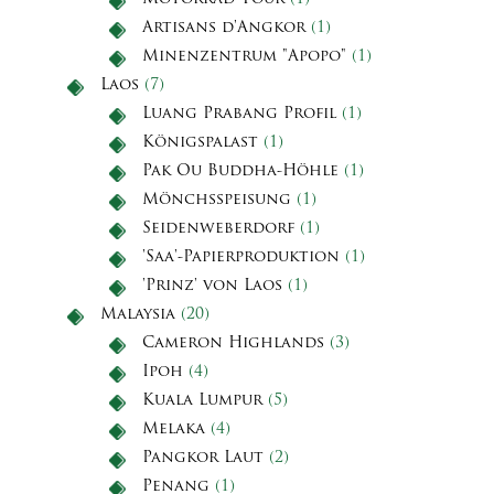
Artisans d'Angkor
(1)
Minenzentrum "Apopo"
(1)
Laos
(7)
Luang Prabang Profil
(1)
Königspalast
(1)
Pak Ou Buddha-Höhle
(1)
Mönchsspeisung
(1)
Seidenweberdorf
(1)
'Saa'-Papierproduktion
(1)
'Prinz' von Laos
(1)
Malaysia
(20)
Cameron Highlands
(3)
Ipoh
(4)
Kuala Lumpur
(5)
Melaka
(4)
Pangkor Laut
(2)
Penang
(1)