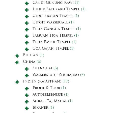
Candi Gunung Kawi
(1)
Luhur Batukaru Tempel
(1)
Ulun Bratan Tempel
(1)
Gitgit Wasserfall
(1)
Tirta Gangga Tempel
(1)
Samuan Tiga Tempel
(1)
Tirta Empul Tempel
(1)
Goa Gajah Tempel
(1)
Bhutan
(1)
China
(6)
Shanghai
(3)
Wasserstadt Zhujiajiao
(3)
Indien (Rajasthan)
(17)
Profil & Tour
(1)
Autoerlebnisse
(1)
Agra – Taj Mahal
(1)
Bikaner
(1)