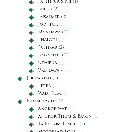
Fatehpur Sikri
(1)
Jaipur
(2)
Jaisalmer
(2)
Jodhpur
(1)
Mandawa
(1)
Phalodi
(1)
Pushkar
(2)
Ranakpur
(1)
Udaipur
(1)
Vrindavan
(1)
Jordanien
(2)
Petra
(1)
Wadi Rum
(1)
Kambodscha
(6)
Angkor Wat
(1)
Angkor Thom & Bayon
(1)
Ta Phrom Tempel
(1)
Motorrad-Tour
(1)