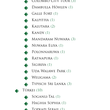
Colombo City Tour
(3)
Dambulla Höhlen
(1)
Galle Fort
(1)
Kalpitiya
(1)
Kalutara
(2)
Kandy
(1)
Mandaram Nuwara
(3)
Nuwara Eliya
(1)
Polonnaruwa
(1)
Ratnapura
(1)
Sigiriya
(1)
Uda Walawe Park
(1)
Weligama
(2)
Typisch Sri Lanka
(3)
Türkei
(10)
Soganli-Tal
(1)
Haghia Sophia
(1)
Topkapi Serail
(1)