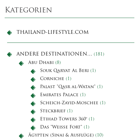
Kategorien
THAILAND-LIFESTYLE.COM
ANDERE DESTINATIONEN…
(181)
Abu Dhabi
(8)
Souk Qaryat Al Beri
(1)
Corniche
(1)
Palast "Qasr al-Watan"
(1)
Emirates Palace
(1)
Scheich-Zayid-Moschee
(1)
Steckbrief
(1)
Etihad Towers 360°
(1)
Das "Weiße Fort"
(1)
Ägypten (Sinai & Ausflüge)
(10)