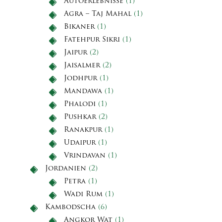
Autoerlebnisse
(1)
Agra – Taj Mahal
(1)
Bikaner
(1)
Fatehpur Sikri
(1)
Jaipur
(2)
Jaisalmer
(2)
Jodhpur
(1)
Mandawa
(1)
Phalodi
(1)
Pushkar
(2)
Ranakpur
(1)
Udaipur
(1)
Vrindavan
(1)
Jordanien
(2)
Petra
(1)
Wadi Rum
(1)
Kambodscha
(6)
Angkor Wat
(1)