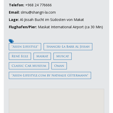
Telefon:
+968 24 776666
Email:
slmu@shangri-la.com
Lage:
Al-Jissah Bucht im Südosten von Makat
Flughafen/Pier:
Maskat International Airport (ca 30 Min)
"Asien Lifestyle"
Shangri-La Barr Al Jissah
René Egle
Maskat
Muscat
Classic Car Museum
Oman
"Asien-Lifestyle.com by Nathalie Gütermann"