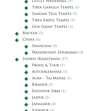
Gitgit Wasserfall
(1)
Tirta Gangga Tempel
(1)
Samuan Tiga Tempel
(1)
Tirta Empul Tempel
(1)
Goa Gajah Tempel
(1)
Bhutan
(1)
China
(6)
Shanghai
(3)
Wasserstadt Zhujiajiao
(3)
Indien (Rajasthan)
(17)
Profil & Tour
(1)
Autoerlebnisse
(1)
Agra – Taj Mahal
(1)
Bikaner
(1)
Fatehpur Sikri
(1)
Jaipur
(2)
Jaisalmer
(2)
Jodhpur
(1)