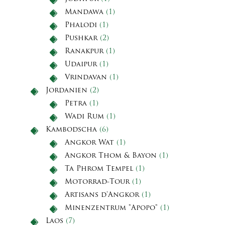
Mandawa
(1)
Phalodi
(1)
Pushkar
(2)
Ranakpur
(1)
Udaipur
(1)
Vrindavan
(1)
Jordanien
(2)
Petra
(1)
Wadi Rum
(1)
Kambodscha
(6)
Angkor Wat
(1)
Angkor Thom & Bayon
(1)
Ta Phrom Tempel
(1)
Motorrad-Tour
(1)
Artisans d'Angkor
(1)
Minenzentrum "Apopo"
(1)
Laos
(7)