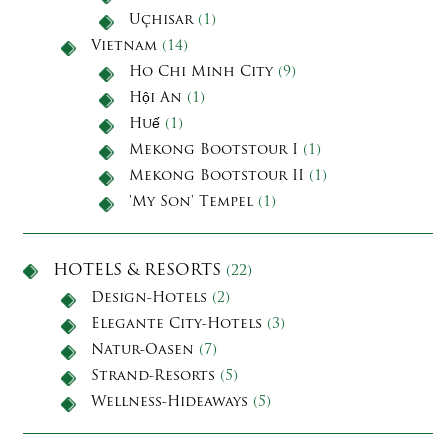
Uçhisar
(1)
Vietnam
(14)
Ho Chi Minh City
(9)
Hội An
(1)
Huế
(1)
Mekong Bootstour I
(1)
Mekong Bootstour II
(1)
'My Son' Tempel
(1)
HOTELS & RESORTS
(22)
Design-Hotels
(2)
Elegante City-Hotels
(3)
Natur-Oasen
(7)
Strand-Resorts
(5)
Wellness-Hideaways
(5)