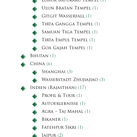
Luhur Batukaru Tempel
(1)
Ulun Bratan Tempel
(1)
Gitgit Wasserfall
(1)
Tirta Gangga Tempel
(1)
Samuan Tiga Tempel
(1)
Tirta Empul Tempel
(1)
Goa Gajah Tempel
(1)
Bhutan
(1)
China
(6)
Shanghai
(3)
Wasserstadt Zhujiajiao
(3)
Indien (Rajasthan)
(17)
Profil & Tour
(1)
Autoerlebnisse
(1)
Agra – Taj Mahal
(1)
Bikaner
(1)
Fatehpur Sikri
(1)
Jaipur
(2)