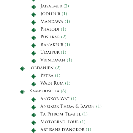
Jaisalmer
(2)
Jodhpur
(1)
Mandawa
(1)
Phalodi
(1)
Pushkar
(2)
Ranakpur
(1)
Udaipur
(1)
Vrindavan
(1)
Jordanien
(2)
Petra
(1)
Wadi Rum
(1)
Kambodscha
(6)
Angkor Wat
(1)
Angkor Thom & Bayon
(1)
Ta Phrom Tempel
(1)
Motorrad-Tour
(1)
Artisans d'Angkor
(1)