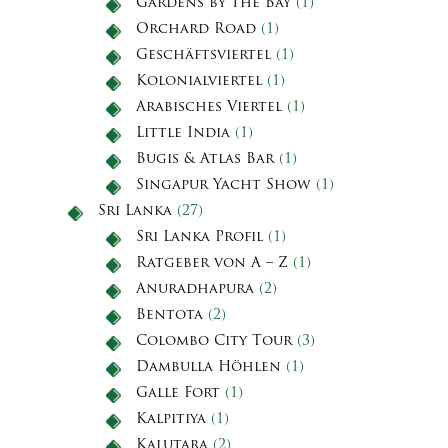
Gardens by the Bay
(1)
Orchard Road
(1)
Geschäftsviertel
(1)
Kolonialviertel
(1)
Arabisches Viertel
(1)
Little India
(1)
Bugis & Atlas Bar
(1)
Singapur Yacht Show
(1)
Sri Lanka
(27)
Sri Lanka Profil
(1)
Ratgeber von A – Z
(1)
Anuradhapura
(2)
Bentota
(2)
Colombo City Tour
(3)
Dambulla Höhlen
(1)
Galle Fort
(1)
Kalpitiya
(1)
Kalutara
(2)