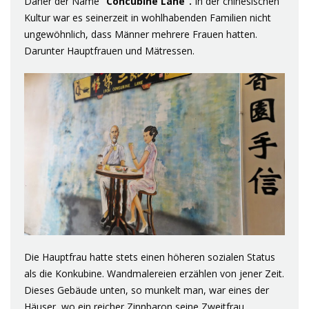
Daher der Name
“Concubine Lane”.
In der chinesischen
Kultur war es seinerzeit in wohlhabenden Familien nicht
ungewöhnlich, dass Männer mehrere Frauen hatten.
Darunter Hauptfrauen und Mätressen.
Die Hauptfrau hatte stets einen höheren sozialen Status
als die Konkubine. Wandmalereien erzählen von jener Zeit.
Dieses Gebäude unten, so munkelt man, war eines der
Häuser, wo ein reicher Zinnbaron seine Zweitfrau